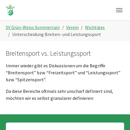
Skip to main navigation
Zum Hauptinhalt springen
Skip to page footer
Sie sind hier:
SV Grün-Weiss Sommerrain
Verein
Wichtiges
Unterscheidung Breiten- und Leistungssport
Breitensport vs. Leistungssport
Immer wieder gibt es Diskussionen um die Begriffe
“Breitensport” bzw. “Freizeitsport” und “Leistungssport”
bzw. “Spitzensport”.
Da diese Bereiche oftmals sehr unscharf definiert sind,
möchten wir es selbst granularer definieren: