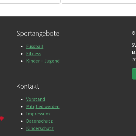
Sportangebote
©
S
Fussball
M
Fitness
7
Kinder + Jugend
Kontakt
Vorstand
Mitglied werden
Weiter
Impressum
Datenschutz
Kinderschutz