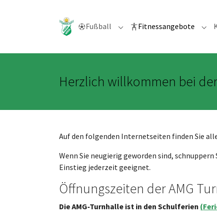
Skip to main navigation
Zum Hauptinhalt springen
Skip to page footer
(curre
Fußball
Fitnessangebote
Submenu for "Fußball"
Subm
Herzlich willkommen bei der
Auf den folgenden Internetseiten finden Sie al
Wenn Sie neugierig geworden sind, schnuppern S
Einstieg jederzeit geeignet.
Öffnungszeiten der AMG Tur
Die AMG-Turnhalle ist in den Schulferien
(Fer