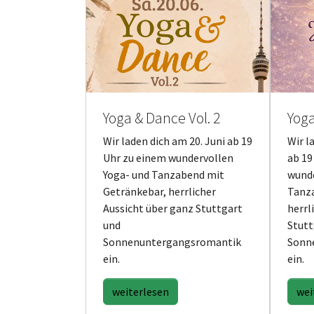
Yoga & Dance Vol. 2
Yog
Wir laden dich am 20. Juni ab 19
Wir l
Uhr zu einem wundervollen
ab 19
Yoga- und Tanzabend mit
wunde
Getränkebar, herrlicher
Tanza
Aussicht über ganz Stuttgart
herrl
und
Stutt
Sonnenuntergangsromantik
Sonn
ein.
ein.
weiterlesen
wei