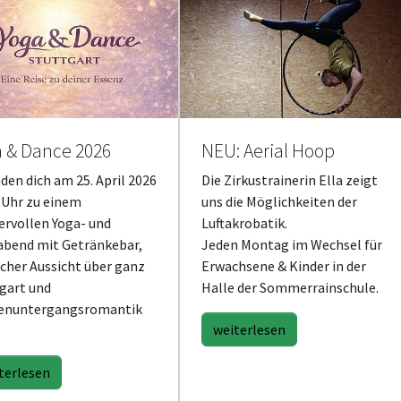
NEU: Aerial Hoop
a & Dance 2026
Die Zirkustrainerin Ella zeigt
aden dich am 25. April 2026
uns die Möglichkeiten der
 Uhr zu einem
Luftakrobatik.
rvollen Yoga- und
Jeden Montag im Wechsel für
bend mit Getränkebar,
Erwachsene & Kinder in der
icher Aussicht über ganz
Halle der Sommerrainschule.
gart und
enuntergangsromantik
weiterlesen
terlesen