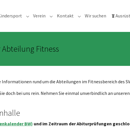
nt)
Kindersport
Verein
Kontakt
Wir suchen
Ausrüs
enu for "Fitnessangebote"
Submenu for "Kindersport"
Submenu for "Verein"
Submenu for "Kontakt"
 Abteilung Fitness
le Informationen rund um die Abteilungen im Fitnessbereich des 
ie doch bei uns rein. Nehmen Sie einmal unverbindlich an unseren 
nhalle
ienkalender BW)
und im Zeitraum der Abiturprüfungen geschlo